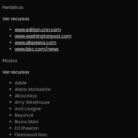
Periódicos
Ver recursos
www.edition.cnn.com
www.washingtonpost.com
www.aljazeera.com
www.bbc.com/news
Música
Ver recursos
Adele
Alanis Morissette
Alicia Keys
Amy Winehouse
Avril Lavigne
Beyoncé
Bruno Mars
Ed Sheeran
Fleetwood Mac