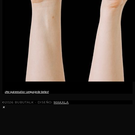
¿Por qué estudiar Lenguaje de Señas?
©2026 BUBUTALK - DISEÑO:
MAKALA
×