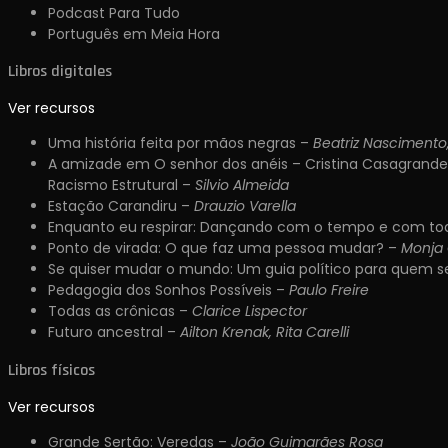
Podcast Para Tudo
Português em Meia Hora
Libros digitales
Ver recursos
Uma história feita por mãos negras –
Beatriz Nascimento,
A amizade em O senhor dos anéis – Cristina Casagrande
Racismo Estrutural –
Silvio Almeida
Estação Carandiru –
Drauzio Varella
Enquanto eu respirar: Dançando com o tempo e com todas
Ponto de virada: O que faz uma pessoa mudar? –
Monja
Se quiser mudar o mundo: Um guia político para quem s
Pedagogia dos Sonhos Possíveis –
Paulo Freire
Todas as crônicas –
Clarice Lispector
Futuro ancestral –
Ailton Krenak, Rita Carelli
Libros físicos
Ver recursos
Grande Sertão: Veredas –
João Guimarães Rosa