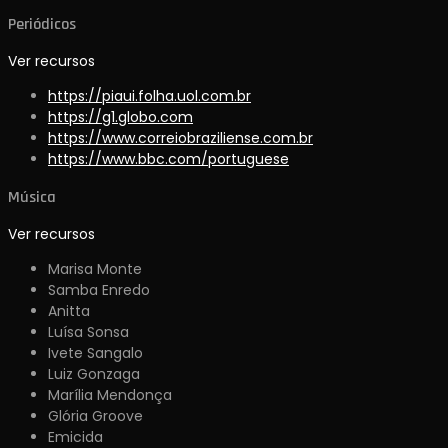
Periódicos
Ver recursos
https://piaui.folha.uol.com.br
https://g1.globo.com
https://www.correiobraziliense.com.br
https://www.bbc.com/portuguese
Música
Ver recursos
Marisa Monte
Samba Enredo
Anitta
Luísa Sonsa
Ivete Sangalo
Luiz Gonzaga
Marília Mendonça
Glória Groove
Emicida