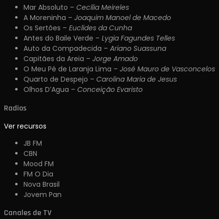
Mar Absoluto –
Cecília Meireles
A Moreninha –
Joaquim Manoel de Macedo
Os Sertões –
Euclides da Cunha
Antes do Baile Verde –
Lygia Fagundes Telles
Auto da Compadecida –
Ariano Suassuna
Capitães da Areia –
Jorge Amado
O Meu Pé de Laranja Lima –
José Mauro de Vasconcelos
Quarto de Despejo –
Carolina Maria de Jesus
Olhos D’Agua –
Conceição Evaristo
Radios
Ver recursos
JB FM
CBN
Mood FM
FM O Dia
Nova Brasil
Jovem Pan
Canales de TV